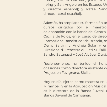
Force”); Héctor Guzmán, (director ti
Irving y San Ángelo en los Estados U
y director español); y Rafael Sá
director coral español).
Además, ha ampliado su formación prof
cursos dirigidos por el maestr
colaboración con la banda del Centro 
Cecilia de Foios, en el curso de dire
Formazione Bandistico" de Brescia, baj
Denis Salvini y Andreja Šolar y en
Direzione d’Orchestra di Fiati Sull’all
Sandro Satanassi y José Alcácer Durá.
Recientemente, ha tenido el hon
ocasiones como directora asistente d
Project en Favignana, Sicilia.
Hoy en día, ejerce como maestra en l
Mirambell y en la Agrupación Musical 
es la directora de la Banda Juvenil
Banda Juvenil de Campanar.