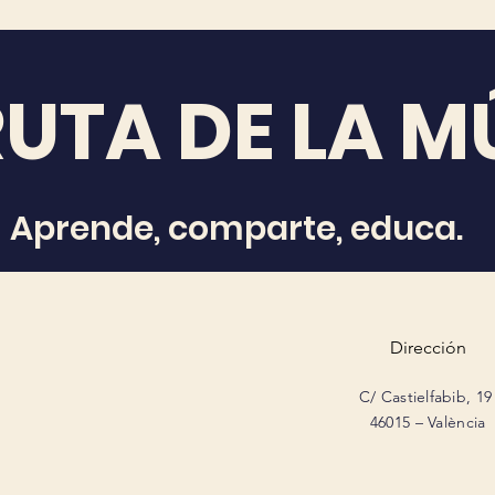
RUTA DE LA M
Aprende, comparte, educa.
Dirección
C/ Castielfabib, 19
46015 – València