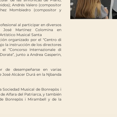
tular de las sinfónicas de Plano,
nidos); Andrés Valero (compositor
nchez Mombiedro (compositor y
esional al participar en diversos
o José Martínez Colomina en
Artístico Musical Santa
cción organizado por el "Centro di
o la instrucción de los directores
 el “Concorso Internazionale di
i Dorate”, junto a Andrea Gasperin,
or de desempeñarse en varias
e José Alcácer Durá en la Njbanda
a Sociedad Musical de Bonrepòs i
de Alfara del Patriarca, y también
 de Bonrepòs i Mirambell y de la